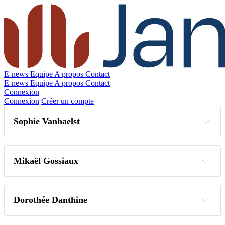
E-news
Equipe
A propos
Contact
E-news
Equipe
A propos
Contact
Connexion
Connexion
Créer un compte
Sophie Vanhaelst
s.vanhaelst@janson.be
Mikaël Gossiaux
m.gossiaux@janson.be
Dorothée Danthine
d.danthine@janson.be