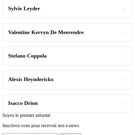
Sylvie Leyder
s.leyder@janson.be
Valentine Kervyn De Meerendre 
v.kervyn@janson.be
Stefano Coppola
s.coppola@janson.be
Alexis Heynderickx
a.heynderickx@janson.be
Isacco Drion
i.drion@janson.be
Soyez le premier informé
Inscrivez-vous pour recevoir nos e-news