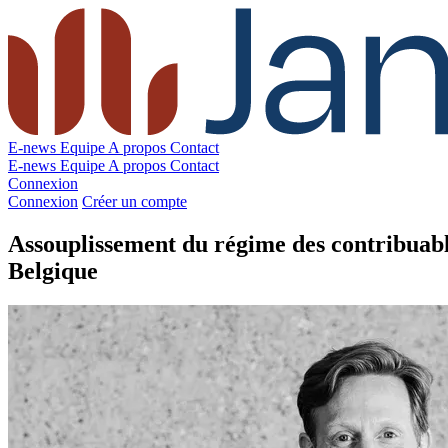
E-news
Equipe
A propos
Contact
E-news
Equipe
A propos
Contact
Connexion
Connexion
Créer un compte
Assouplissement du régime des contribuable
Belgique