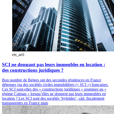
ets_art1
SCI ne donnant pas leurs immeubles en location :
des constructions juridiques ?
Bon nombre de Belges ont des secondes résidences en France
détenues via des sociétés civiles immobilières (« SCI ») françaises.
Ces SCI sont-elles des « constructions juridiques » soumises au «
régime Caïman » lorsqu’elles ne donnent pas leurs immeubles en
location ? Les SCI sont des sociétés ‘hybrides’, càd. fiscalement
transparentes en France mais