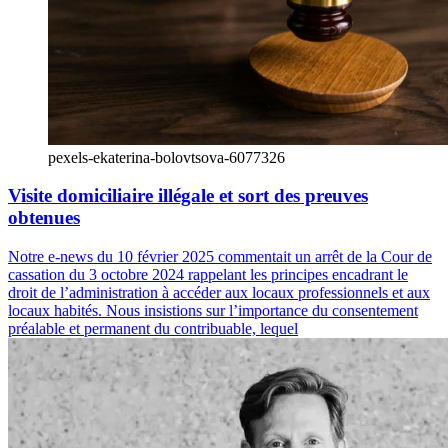
pexels-ekaterina-bolovtsova-6077326
Visite domiciliaire illégale et sort des preuves
obtenues
Notre e-news du 10 février 2025 commentait un arrêt de la Cour de
cassation du 3 octobre 2024 rappelant les principes encadrant le
droit de l’administration à accéder aux locaux professionnels et aux
locaux habités. Nous insistions sur l’importance du consentement
préalable et permanent du contribuable, lequel