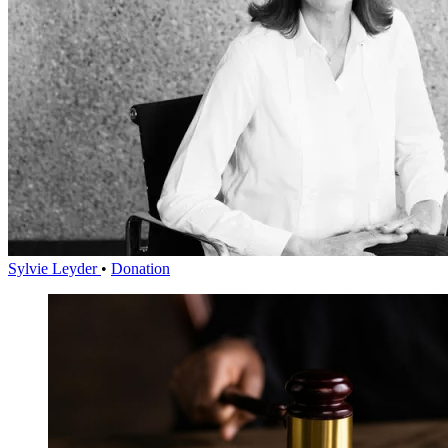
Sylvie Leyder
•
Donation