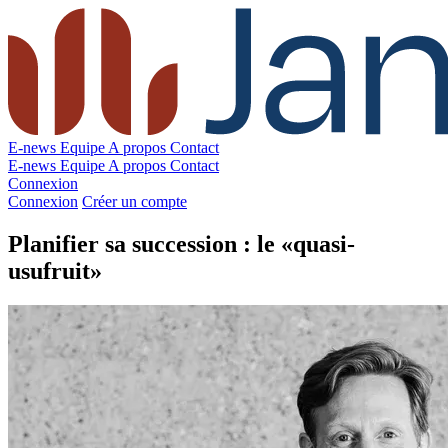
E-news
Equipe
A propos
Contact
E-news
Equipe
A propos
Contact
Connexion
Connexion
Créer un compte
Planifier sa succession : le «quasi-
usufruit»