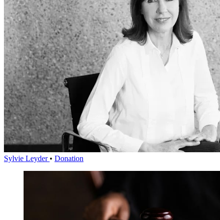
Sylvie Leyder
•
Donation