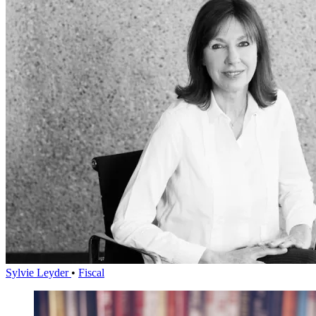
Sylvie Leyder
•
Fiscal