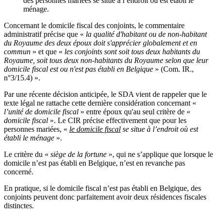
des personnes mariées se situe à l’endroit où est établi le
ménage.
Concernant le domicile fiscal des conjoints, le commentaire
administratif précise que «
la qualité d'habitant ou de non-habitant
du Royaume des deux époux doit s'apprécier globalement et en
commun
» et que «
les conjoints sont soit tous deux habitants du
Royaume, soit tous deux non-habitants du Royaume selon que leur
domicile fiscal est ou n'est pas établi en Belgique
» (Com. IR.,
n°3/15.4) ».
Par une récente décision anticipée, le SDA vient de rappeler que le
texte légal ne rattache cette dernière considération concernant «
l’unité de domicile fiscal
» entre époux qu'au seul critère de «
domicile fiscal
». Le CIR précise effectivement que pour les
personnes mariées, «
le domicile fiscal
se situe à l’endroit où est
établi le ménage
».
Le critère du «
siège de la fortune
», qui ne s’applique que lorsque le
domicile n’est pas établi en Belgique, n’est en revanche pas
concerné.
En pratique, si le domicile fiscal n’est pas établi en Belgique, des
conjoints peuvent donc parfaitement avoir deux résidences fiscales
distinctes.