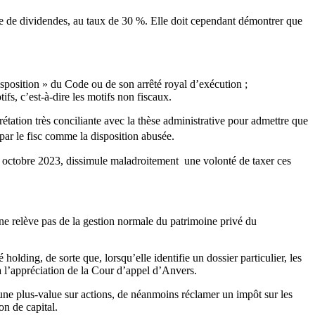
itre de dividendes, au taux de 30 %. Elle doit cependant démontrer que
disposition » du Code ou de son arrêté royal d’exécution ;
ifs, c’est-à-dire les motifs non fiscaux.
rétation très conciliante avec la thèse administrative pour admettre que
 par le fisc comme la disposition abusée.
17 octobre 2023, dissimule maladroitement une volonté de taxer ces
n ne relève pas de la gestion normale du patrimoine privé du
holding, de sorte que, lorsqu’elle identifie un dossier particulier, les
s à l’appréciation de la Cour d’appel d’Anvers.
 une plus-value sur actions, de néanmoins réclamer un impôt sur les
n de capital.