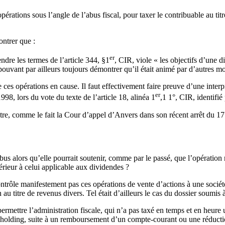
pérations sous l’angle de l’abus fiscal, pour taxer le contribuable au t
ntrer que :
er
endre les termes de l’article 344, §1
, CIR, viole « les objectifs d’une 
 pouvant par ailleurs toujours démontrer qu’il était animé par d’autres mot
 ces opérations en cause. Il faut effectivement faire preuve d’une interp
er
1998, lors du vote du texte de l’article 18, alinéa 1
,1 1°, CIR, identifié
utre, comme le fait la Cour d’appel d’Anvers dans son récent arrêt du 
-abus alors qu’elle pourrait soutenir, comme par le passé, que l’opératio
érieur à celui applicable aux dividendes ?
ontrôle manifestement pas ces opérations de vente d’actions à une société 
 au titre de revenus divers. Tel était d’ailleurs le cas du dossier soumi
ermettre l’administration fiscale, qui n’a pas taxé en temps et en heure
é holding, suite à un remboursement d’un compte-courant ou une réductio