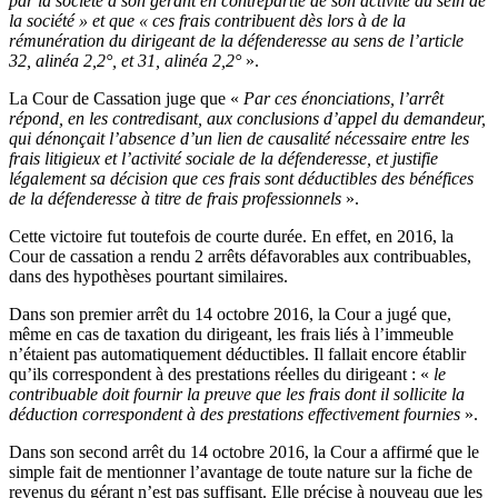
par la société à son gérant en contrepartie de son activité au sein de
la société » et que « ces frais contribuent dès lors à de la
rémunération du dirigeant de la défenderesse au sens de l’article
32, alinéa 2,2°, et 31, alinéa 2,2°
».
La Cour de Cassation juge que «
Par ces énonciations, l’arrêt
répond, en les contredisant, aux conclusions d’appel du demandeur,
qui dénonçait l’absence d’un lien de causalité nécessaire entre les
frais litigieux et l’activité sociale de la défenderesse, et justifie
légalement sa décision que ces frais sont déductibles des bénéfices
de la défenderesse à titre de frais professionnels
».
Cette victoire fut toutefois de courte durée. En effet, en 2016, la
Cour de cassation a rendu 2 arrêts défavorables aux contribuables,
dans des hypothèses pourtant similaires.
Dans son premier arrêt du 14 octobre 2016, la Cour a jugé que,
même en cas de taxation du dirigeant, les frais liés à l’immeuble
n’étaient pas automatiquement déductibles. Il fallait encore établir
qu’ils correspondent à des prestations réelles du dirigeant : «
le
contribuable doit fournir la preuve que les frais dont il sollicite la
déduction correspondent à des prestations effectivement fournies
».
Dans son second arrêt du 14 octobre 2016, la Cour a affirmé que le
simple fait de mentionner l’avantage de toute nature sur la fiche de
revenus du gérant n’est pas suffisant. Elle précise à nouveau que les