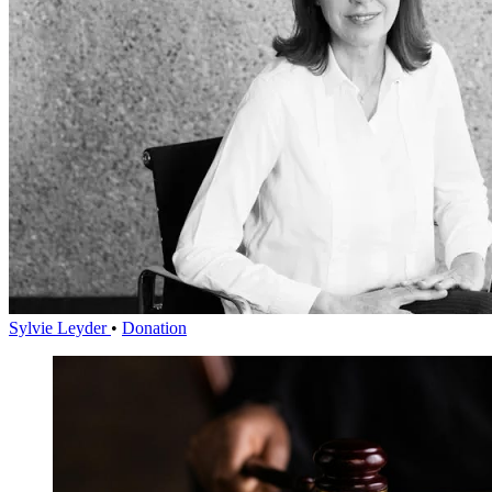
Sylvie Leyder
•
Donation