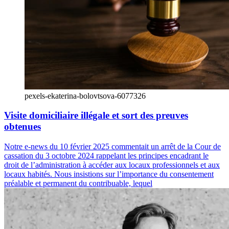
pexels-ekaterina-bolovtsova-6077326
Visite domiciliaire illégale et sort des preuves
obtenues
Notre e-news du 10 février 2025 commentait un arrêt de la Cour de
cassation du 3 octobre 2024 rappelant les principes encadrant le
droit de l’administration à accéder aux locaux professionnels et aux
locaux habités. Nous insistions sur l’importance du consentement
préalable et permanent du contribuable, lequel