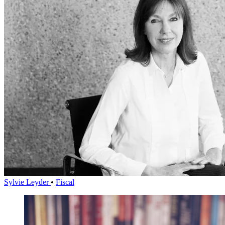
Sylvie Leyder
•
Fiscal