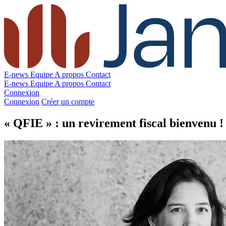
E-news
Equipe
A propos
Contact
E-news
Equipe
A propos
Contact
Connexion
Connexion
Créer un compte
« QFIE » : un revirement fiscal bienvenu !