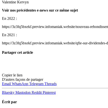
Valentine Kervyn
Voir nos précédentes e-news sur ce même sujet
En 2022 :
https://3z3fq5bxekf.preview.infomaniak.website/nouveau-rebondisseme
En 2021 :
https://3z3fq5bxekf.preview.infomaniak.website/qfie-sur-dividendes-de
Partager cet article
Copier le lien
D'autres façons de partager
Email
WhatsApp
Telegram
Threads
Bluesky
Mastodon
Reddit
Pinterest
Écrit par