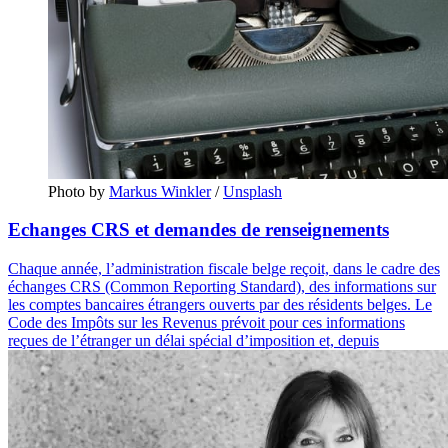
Photo by 
Markus Winkler
 / 
Unsplash
Echanges CRS et demandes de renseignements
Chaque année, l’administration fiscale belge reçoit, dans le cadre des
échanges CRS (Common Reporting Standard), des informations sur
les comptes bancaires étrangers ouverts par des résidents belges. Le
Code des Impôts sur les Revenus prévoit pour ces informations
reçues de l’étranger un délai spécial d’imposition et, depuis