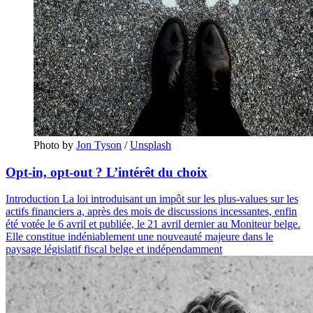
Photo by 
Jon Tyson
 / 
Unsplash
Opt-in, opt-out ? L’intérêt du choix
Introduction La loi introduisant un impôt sur les plus-values sur les
actifs financiers a, après des mois de discussions incessantes, enfin
été votée le 6 avril et publiée, le 21 avril dernier au Moniteur belge.
Elle constitue indéniablement une nouveauté majeure dans le
paysage législatif fiscal belge et indépendamment