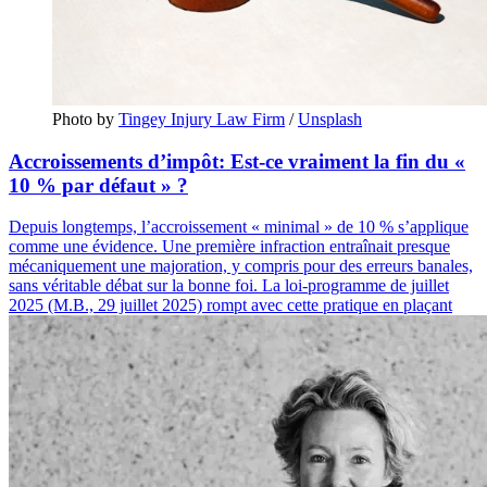
Photo by 
Tingey Injury Law Firm
 / 
Unsplash
Accroissements d’impôt: Est-ce vraiment la fin du «
10 % par défaut » ?
Depuis longtemps, l’accroissement « minimal » de 10 % s’applique
comme une évidence. Une première infraction entraînait presque
mécaniquement une majoration, y compris pour des erreurs banales,
sans véritable débat sur la bonne foi. La loi-programme de juillet
2025 (M.B., 29 juillet 2025) rompt avec cette pratique en plaçant