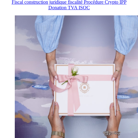
Fiscal
construction juridique
fiscalité
Procédure
Crypto
IPP
Donation
TVA
ISOC