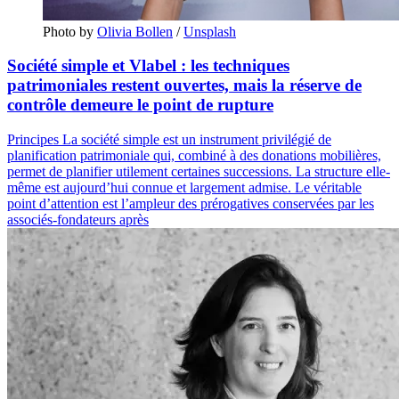
Photo by 
Olivia Bollen
 / 
Unsplash
Société simple et Vlabel : les techniques
patrimoniales restent ouvertes, mais la réserve de
contrôle demeure le point de rupture
Principes La société simple est un instrument privilégié de
planification patrimoniale qui, combiné à des donations mobilières,
permet de planifier utilement certaines successions. La structure elle-
même est aujourd’hui connue et largement admise. Le véritable
point d’attention est l’ampleur des prérogatives conservées par les
associés-fondateurs après