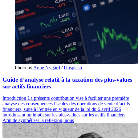
Photo by 
Anne Nygård
 / 
Unsplash
Guide d’analyse relatif à la taxation des plus-values
sur actifs financiers
Introduction La présente contribution vise à faciliter une première
analyse des conséquences fiscales des opérations de vente d’actifs
financiers, suite à l’entrée en vigueur de la loi du 6 avril 2026
introduisant un impôt sur les plus-values sur les actifs financiers.
Afin de synthétiser la réflexion, nous