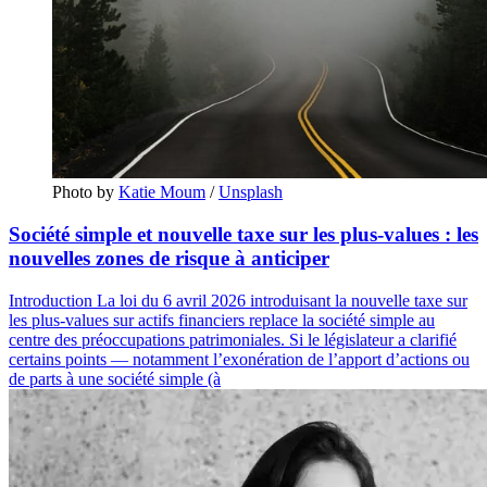
Photo by 
Katie Moum
 / 
Unsplash
Société simple et nouvelle taxe sur les plus-values : les
nouvelles zones de risque à anticiper
Introduction La loi du 6 avril 2026 introduisant la nouvelle taxe sur
les plus-values sur actifs financiers replace la société simple au
centre des préoccupations patrimoniales. Si le législateur a clarifié
certains points — notamment l’exonération de l’apport d’actions ou
de parts à une société simple (à